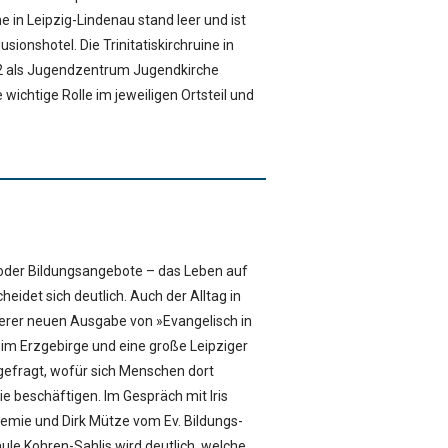
e in Leipzig-Lindenau stand leer und ist
sionshotel. Die Trinitatiskirchruine in
 als Jugendzentrum Jugendkirche
 wichtige Rolle im jeweiligen Ortsteil und
 oder Bildungsangebote – das Leben auf
eidet sich deutlich. Auch der Alltag in
erer neuen Ausgabe von »Evangelisch in
im Erzgebirge und eine große Leipziger
efragt, wofür sich Menschen dort
 beschäftigen. Im Gespräch mit Iris
emie und Dirk Mütze vom Ev. Bildungs-
e Kohren-Sahlis wird deutlich, welche