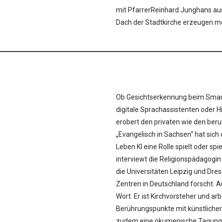
mit Pfarrer
Reinhard
Junghans aus
Dach der Stadtkirche erzeugen m
Ob Gesichtserkennung beim Smartp
digitale Sprachassistenten oder Hi
erobert den privaten wie den beruf
„Evangelisch in Sachsen“ hat sich
Leben KI eine Rolle spielt oder spi
interviewt die Religionspädagogin 
die Universitäten Leipzig und Dre
Zentren in Deutschland forscht.
Wort. Er ist Kirchvorsteher und arb
Berührungspunkte mit künstlicher 
zudem eine ökumenische Tagung f