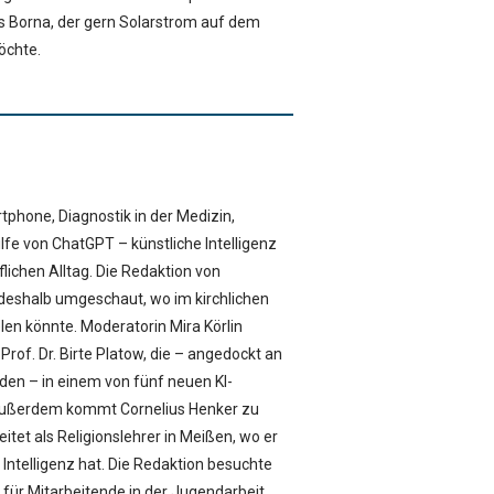
 Borna, der gern Solarstrom auf dem
öchte.
hone, Diagnostik in der Medizin,
lfe von ChatGPT – künstliche Intelligenz
lichen Alltag. Die Redaktion von
 deshalb umgeschaut, wo im kirchlichen
elen könnte. Moderatorin Mira Körlin
Prof. Dr. Birte Platow, die – angedockt an
sden – in einem von fünf neuen KI-
 Außerdem kommt Cornelius Henker zu
eitet als Religionslehrer in Meißen, wo er
Intelligenz hat. Die Redaktion besuchte
ür Mitarbeitende in der Jugendarbeit,