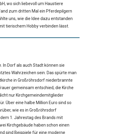
, wo sich liebevoll um Haustiere
and zum dritten Mal ein Pferdepilgern
ählte uns, wie die Idee dazu entstanden
mit tierischem Hobby verbinden lässt.
. In Dorf als auch Stadt können sie
ätztes Wahrzeichen sein. Das spürte man
tkirche in Großröhrsdorf niederbrannte
Trauer gemeinsam entschied, die Kirche
icht nur Kirchgemeindemitglieder
. Über eine halbe Million Euro sind so
ber, wie es in Großröhrsdorf
r dem 1. Jahrestag des Brands mit
wei Kirchgebäude haben schon einen
und sind Beispiele für eine moderne