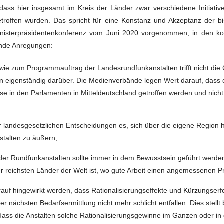
dass hier insgesamt im Kreis der Länder zwar verschiedene Initiativ
offen wurden. Das spricht für eine Konstanz und Akzeptanz der bis
Ministerpräsidentenkonferenz vom Juni 2020 vorgenommen, in den 
ende Anregungen:
ie zum Programmauftrag der Landesrundfunkanstalten trifft nicht di
n eigenständig darüber. Die Medienverbände legen Wert darauf, dass d
e in den Parlamenten in Mitteldeutschland getroffen werden und nich
vor landesgesetzlichen Entscheidungen es, sich über die eigene Region
stalten zu äußern;
der Rundfunkanstalten sollte immer in dem Bewusstsein geführt werden,
 reichsten Länder der Welt ist, wo gute Arbeit einen angemessenen Pre
auf hingewirkt werden, dass Rationalisierungseffekte und Kürzungserfo
er nächsten Bedarfsermittlung nicht mehr schlicht entfallen. Dies stellt
 dass die Anstalten solche Rationalisierungsgewinne im Ganzen oder in 