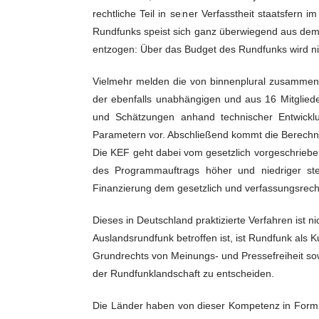
rechtliche Teil in seiner Verfasstheit staatsfern 
Rundfunks speist sich ganz überwiegend aus dem R
entzogen: Über das Budget des Rundfunks wird nich
Vielmehr melden die von binnenplural zusammeng
der ebenfalls unabhängigen und aus 16 Mitglie
und Schätzungen anhand technischer Entwicklun
Parametern vor. Abschließend kommt die Berechn
Die KEF geht dabei vom gesetzlich vorgeschriebe
des Programmauftrags höher und niedriger ste
Finanzierung dem gesetzlich und verfassungsrecht
Dieses in Deutschland praktizierte Verfahren ist n
Auslandsrundfunk betroffen ist, ist Rundfunk als 
Grundrechts von Meinungs- und Pressefreiheit sow
der Rundfunklandschaft zu entscheiden.
Die Länder haben von dieser Kompetenz in Form