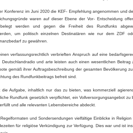
hrer Konferenz im Juni 2020 die KEF- Empfehlung angenommen und de
eichungsgründe waren auf dieser Ebene der Vor- Entscheidung offe
d belegt werden und gegen die Freiheit des Rundfunks abge
 werden, um politisch einzelnen Destinatären wie nur dem ZDF 
Finanzbedarf zu gewähren.
 einen verfassungsrechtlich verbrieften Anspruch auf eine bedarfsger
 Deutschlandradio und arte leisten auch einen wesentlichen Beitrag 
bote gemäß ihrer Auftragsbeschreibung der gesamten Bevölkerung zur
ichtung des Rundfunkbeitrags befreit sind.
ht die Aufgabe, inhaltlich nur das zu bieten, was kommerziell agier
chtliche Rundfunk gesetzlich verpflichtet, ein Vollversorgungsangebot 
erfüllt und alle relevanten Lebensbereiche abdeckt.
en Regelformaten und Sondersendungen vielfältige Einblicke in Religion
zeiten für religiöse Verkündigung zur Verfügung. Dies war und ist in
axis.