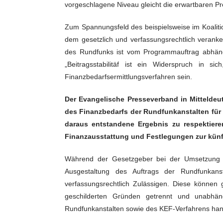
vorgeschlagene Niveau gleicht die erwartbaren P
Zum Spannungsfeld des beispielsweise im Koalition
dem gesetzlich und verfassungsrechtlich verank
des Rundfunks ist vom Programmauftrag abhängi
„Beitragsstabilitäf ist ein Widerspruch in 
Finanzbedarfsermittlungsverfahren sein.
Der Evangelische Presseverband in Mitteldeu
des Finanzbedarfs der Rundfunkanstalten für
daraus entstandene Ergebnis zu respektier
Finanzausstattung und Festlegungen zur künft
Während der Gesetzgeber bei der Umsetzung d
Ausgestaltung des Auftrags der Rundfunkan
verfassungsrechtlich Zulässigen. Diese können
geschilderten Gründen getrennt und unabhäng
Rundfunkanstalten sowie des KEF-Verfahrens hand