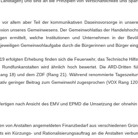
en Landtagen) und sind an die Prinzipien von Wirtschaftlichkeit und S
r, vor allem aber Teil der kommunikativen Daseinsvorsorge in unser
lexion unseres Gemeinwesens. Der Gemeinwohlatlas der Handelshochsc
gen ermittelt, welche Institutionen und Unternehmen in der Bevöl
jeweiligen Gemeinwohlaufgabe durch die Bürgerinnen und Bürger einge
19 erfolgten Erhebung finden sich die Feuerwehr, das Technische Hilfs
en Rundfunkanstalten wird ähnlich hoch bewertet. Die ARD-Dritten 
ng 18) und dem ZDF (Rang 21). Während renommierte Tageszeitung 
relativ geringer Beitrag zum Gemeinwohl zugesprochen (VOX Rang 12
htfertigen nach Ansicht des EMV und EPMD die Umsetzung der ohnehin
e den von Anstalten angemeldeten Finanzbedarf aus verschiedenen Grün
ts ein Kürzungs- und Rationalisierungsauftrag an die Anstalten verb