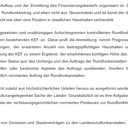
im Aufbau und der Ermittlung des Finanzierungsbedarfs organisiert ist. D
undfunkbeitrag und eben nicht aus Steuermitteln und ist damit der d
t wie über eine Position in staatlichen Haushalten verhandelt.
esetzten und unabhängigen Aufsichtsgremien kontrollierten Rundfunk
dern bestehenden KEF an. Diese prüft die Anmeldung, nimmt Prognos
gen, der erwarteten Anzahl von beitragspflichtigen Haushalten u
ung der KEF zu einem Ergebnis: der empfohlenen künftigen Höhe des
nen Status quo des Umfangs und des Auftrags der Rundfunkanstalten au
llen oder bestimmte Aspekte des Auftrags ausblenden. Insofern fo
lich normierten Auftrag der Rundfunkanstalten.
icht zuletzt aus höchstrichterlichen Urteilen heraus so ausgeformt worde
Kulturangelegenheit Sache der Länder. Grundsätzlich ist es ihre Aufgabe
ie der verfassungsgerichtlichen normierten Positionen zur Rundfunkfre
 von Gesetzen und Staatsverträgen zu den Landesrundfunkanstalten,