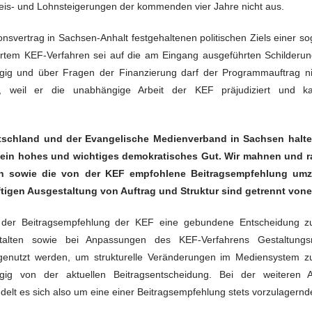
reis- und Lohnsteigerungen der kommenden vier Jahre nicht aus.
svertrag in Sachsen-Anhalt festgehaltenen politischen Ziels einer sog
ertem KEF-Verfahren sei auf die am Eingang ausgeführten Schilderun
g und über Fragen der Finanzierung darf der Programmauftrag nich
sich, weil er die unabhängige Arbeit der KEF präjudiziert und
tschland und der Evangelische Medienverband in Sachsen halten
 ein hohes und wichtiges demokratisches Gut. Wir mahnen und r
en sowie die von der KEF empfohlene Beitragsempfehlung umz
igen Ausgestaltung von Auftrag und Struktur sind getrennt vonei
er Beitragsempfehlung der KEF eine gebundene Entscheidung zu 
stalten sowie bei Anpassungen des KEF-Verfahrens Gestaltung
 genutzt werden, um strukturelle Veränderungen im Mediensystem z
ig von der aktuellen Beitragsentscheidung. Bei der weiteren A
elt es sich also um eine einer Beitragsempfehlung stets vorzulagern