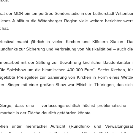
hat der MDR ein temporäres Sonderstudio in der Lutherstadt Wittenberg
ieses Jubiläum die Wittenberger Region viele weitere berichtenswert
 hat.
stival macht jährlich in vielen Kirchen und Klöstern Station. Da
undfunks zur Sicherung und Verbreitung von Musikalität bei – auch die
enarbeit mit der Stiftung zur Bewahrung kirchlicher Baudenkmäler 
Die Spielshow um die himmlischen 400.000 Euro“. Sechs Kirchen, fü
sgelobte Preisgelder zur Sanierung von Kirchen in Form eines Wett
n. Sieger mit einer großen Show war Ellrich in Thüringen, das si
Sorge, dass eine – verfassungsrechtlich höchst problematische 
arbeit in der Fläche deutlich gefährden könnte.
tehen unter mehrfacher Aufsicht (Rundfunk- und Verwaltungsrä