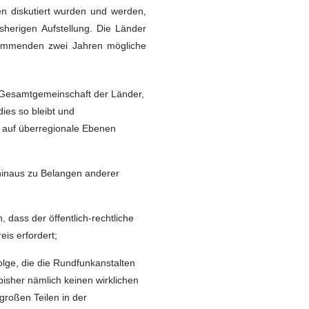
en diskutiert wurden und werden,
herigen Aufstellung. Die Länder
kommenden zwei Jahren mögliche
e Gesamtgemeinschaft der Länder,
ies so bleibt und
t auf überregionale Ebenen
 hinaus zu Belangen anderer
 dass der öffentlich-rechtliche
is erfordert;
lge, die die Rundfunkanstalten
 bisher nämlich keinen wirklichen
großen Teilen in der