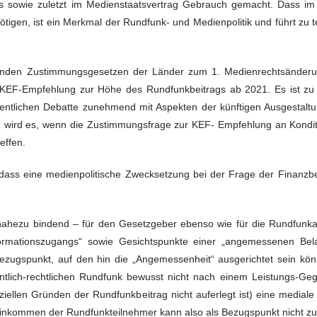
s sowie zuletzt im Medienstaatsvertrag Gebrauch gemacht. Dass im
igen, ist ein Merkmal der Rundfunk- und Medienpolitik und führt zu t
enden Zustimmungsgesetzen der Länder zum 1. Medienrechtsänderun
r KEF-Empfehlung zur Höhe des Rundfunkbeitrags ab 2021. Es ist zu
ffentlichen Debatte zunehmend mit Aspekten der künftigen Ausgestaltu
h wird es, wenn die Zustimmungsfrage zur KEF- Empfehlung an Konditi
effen.
 dass eine medienpolitische Zwecksetzung bei der Frage der Finanz
nahezu bindend – für den Gesetzgeber ebenso wie für die Rundfunka
Informationszugangs“ sowie Gesichtspunkte einer „angemessenen Bel
ezugspunkt, auf den hin die „Angemessenheit“ ausgerichtet sein kö
lich-rechtlichen Rundfunk bewusst nicht nach einem Leistungs-Gegenl
ziellen Gründen der Rundfunkbeitrag nicht auferlegt ist) eine medial
Einkommen der Rundfunkteilnehmer kann also als Bezugspunkt nicht 