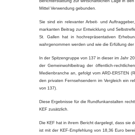
Berichterstattung zur wirtschaftlichen Lage in d
Mittel Verwendung gebunden.
Sie sind ein relevanter Arbeit- und Auftraggebe
markanten Beitrag zur Entwicklung und Selbstref
St. Gallen hat in hochrepräsentativen Erhebun
wahrgenommen werden und wie die Erfüllung der 
In der Spitzengruppe von 137 in dieser im Jahr 20
der Gemeinwohlbeitrag der öffentlich-rechtlich
Medienbranche an, gefolgt vom ARD-ERSTEN (Ra
den privaten Fernsehsendern im Vergleich ein 
von 137).
Diese Ergebnisse für die Rundfunkanstalten rec
KEF zusätzlich.
Die KEF hat in ihrem Bericht dargelegt, dass si
ist mit der KEF-Empfehlung von 18,36 Euro berei